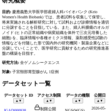
研究概要
目的:
慶應義塾大学医学部産婦人科バイオバンク (Keio
Women's Health Biobank) では、患者試料を収集して保管し、
将来実施される解析研究に対して試料および診療情報を適切
に分譲することを目指している。また、婦人科腫瘍のオルガ
ノイド (ヒトの正常組織や病変組織を体外で三次元培養した
細胞) を、臨床情報や各種オミクス情報、薬剤感受性試験の
情報などを付随した形で国内外の研究機関・製薬企業などに
分譲していくことで、医学研究に貢献するための研究推進基
盤の構築を目指す。
研究方法:
全ゲノムシークエンス
対象:
子宮頸部胃型腺がん 1症例
データセット一覧
データセット ID
アクセス制限
データの種類
公開日
▲
▼
▲
▼
▲
▼
▲
▼
2026-05-
制限公開
JGAD000938
NGS(WGS)