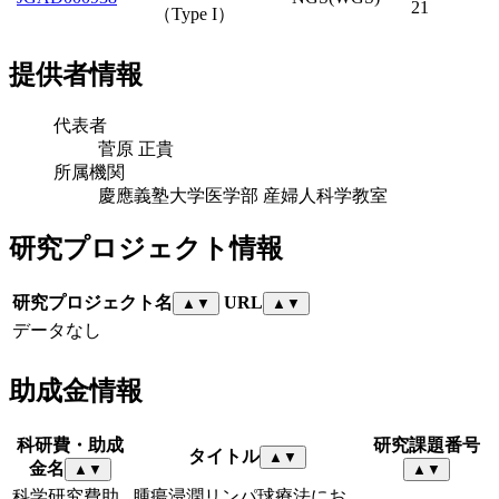
21
（Type I）
提供者情報
代表者
菅原 正貴
所属機関
慶應義塾大学医学部 産婦人科学教室
研究プロジェクト情報
研究プロジェクト名
URL
▲
▼
▲
▼
データなし
助成金情報
科研費・助成
研究課題番号
タイトル
▲
▼
金名
▲
▼
▲
▼
科学研究費助
腫瘍浸潤リンパ球療法にお