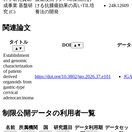
成事業 基盤研
ける抗腫瘍効果の高いTIL培
24K12609
究 (C)
養法の開発
関連論文
タイトル
DOI
データ
▲
▼
▲
▼
Establishment
and genomic
characterization
of patient-
derived
https://doi.org/10.3802/jgo.2026.37.e101
JGA
organoids from
gastric-type
cervical
adenocarcinoma
制限公開データの利用者一覧
名前
所属機関
国
研究題目
データ利用期
データセッ