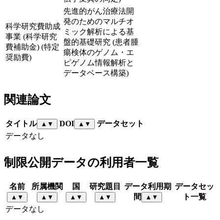
先進的がん治療法開
発のためのマルチオ
科学研究費助成
ミック解析による基
事業 (科学研究
盤的基礎研究 (患者腫
費補助金) (特定
瘍検体のゲノム・エ
奨励費)
ピゲノム情報解析と
データベース構築)
関連論文
タイトル
DOI
データセット
▲
▼
▲
▼
データなし
制限公開データの利用者一覧
名前
所属機関
国
研究題目
データ利用期
データセッ
間
ト一覧
▲
▼
▲
▼
▲
▼
▲
▼
▲
▼
データなし