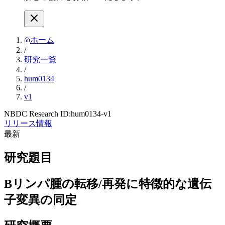
ホーム
/
研究一覧
/
hum0134
/
v1
NBDC Research ID:
hum0134-v1
リリース情報
最新
研究題目
Bリンパ腫の転移/再発に特徴的な遺伝
子変異の同定