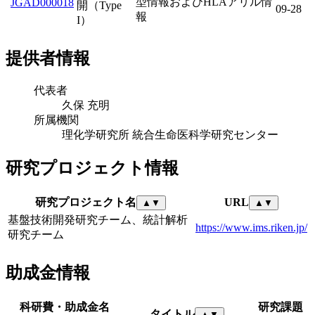
型情報およびHLAアリル情
JGAD000018
開（Type
09-28
報
I）
提供者情報
代表者
久保 充明
所属機関
理化学研究所 統合生命医科学研究センター
研究プロジェクト情報
研究プロジェクト名
URL
▲
▼
▲
▼
基盤技術開発研究チーム、統計解析
https://www.ims.riken.jp/
研究チーム
助成金情報
科研費・助成金名
研究課題
タイトル
▲
▼