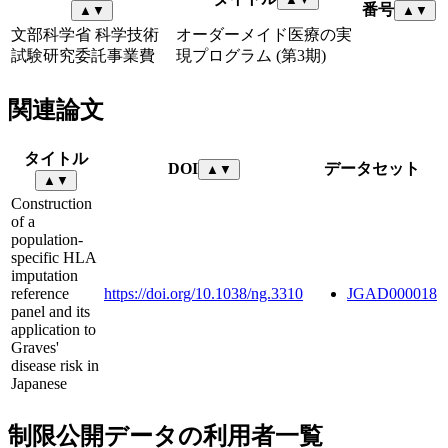
番号
▲
▼
▲
▼
文部科学省 科学技術
オーダーメイド医療の実
試験研究委託事業費
現プログラム (第3期)
関連論文
タイトル
DOI
データセット
▲
▼
▲
▼
Construction
of a
population-
specific HLA
imputation
reference
https://doi.org/10.1038/ng.3310
JGAD000018
panel and its
application to
Graves'
disease risk in
Japanese
制限公開データの利用者一覧