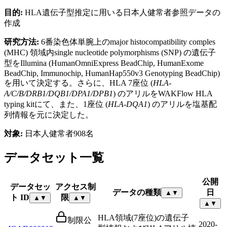
目的:
HLA遺伝子型推定に用いる日本人健常者参照データの
作成
研究方法:
6番染色体単腕上のmajor histocompatibility comples
(MHC) 領域内single nucleotide polymorphisms (SNP) の遺伝子
型をIllumina (HumanOmniExpress BeadChip, HumanExome
BeadChip, Immunochip, HumanHap550v3 Genotyping BeadChip)
を用いて決定する。さらに、HLA 7座位 (
HLA-
A/C/B/DRB1/DQB1/DPA1/DPB1
) のアリルをWAKFlow HLA
typing kitにて、また、1座位 (
HLA-DQA1
) のアリルを塩基配
列情報を元に決定した。
対象:
日本人健常者908名
データセット一覧
公開
データセッ
アクセス制
データの種類
日
▲
▼
ト ID
限
▲
▼
▲
▼
▲
▼
HLA領域(7座位)の遺伝子
制限公
2020-