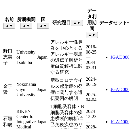
デー
タ利
名前
所属機関
国
研究題目
用期
データセット
▲
▼
▲
▼
▲
▼
▲
▼
間
▲
▼
アレルギー性鼻
2016-
炎を中心とする
野口
University
08-25
アレルギー疾患
恵美
of
Japan
—
JGAD000
の遺伝子解析と
Tsukuba
2034-
子
蛋白質解析に関
03-31
する研究
2024-
新型コロナウイ
Yokohama
06-19
金子
ルス感染症の発
Ciyu
Japan
—
JGAD000
猛
症に関与する遺
University
2025-
伝要因の解明
04-04
T細胞受容体・B
RIKEN
2024-
細胞受容体の疾
Center for
12-23
石垣
患横断的解析/自
Integrative
Japan
—
JGAD000
和慶
己免疫疾患のリ
Medical
2028-