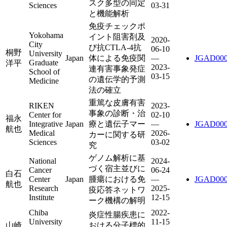
スク多型の同定
Sciences
03-31
と機能解析
免疫チェックポ
Yokohama
イント阻害剤及
2020-
City
び抗CTLA-4抗
06-10
桐野
University
Japan
体による免疫関
—
JGAD000
Graduate
洋平
2023-
連有害事象発症
School of
03-15
の遺伝学的予測
Medicine
法の確立
重篤な皮膚有害
RIKEN
2023-
事象の診断・治
Center for
02-10
福永
Integrative
Japan
療と遺伝子マー
—
JGAD000
航也
Medical
2026-
カーに関する研
Sciences
03-02
究
ゲノム解析に基
National
2024-
づく宿主並びに
Cancer
06-24
白石
Center
Japan
腫瘍における免
—
JGAD000
航也
Research
2025-
疫応答ネットワ
Institute
12-15
ーク機構の解明
Chiba
2022-
炎症性腸疾患に
University
11-15
山崎
おける分子標的