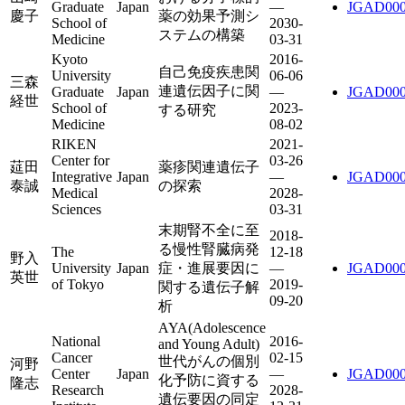
Graduate
Japan
—
JGAD000
慶子
薬の効果予測シ
School of
2030-
ステムの構築
Medicine
03-31
Kyoto
2016-
自己免疫疾患関
University
06-06
三森
連遺伝因子に関
Graduate
Japan
—
JGAD000
経世
School of
2023-
する研究
Medicine
08-02
RIKEN
2021-
Center for
03-26
莚田
薬疹関連遺伝子
Integrative
Japan
—
JGAD000
泰誠
の探索
Medical
2028-
Sciences
03-31
末期腎不全に至
2018-
る慢性腎臓病発
The
12-18
野入
University
Japan
症・進展要因に
—
JGAD000
英世
of Tokyo
2019-
関する遺伝子解
09-20
析
AYA(Adolescence
National
2016-
and Young Adult)
Cancer
02-15
世代がんの個別
河野
Center
Japan
—
JGAD000
化予防に資する
隆志
Research
2028-
遺伝要因の同定