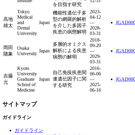
Institute
12-31
を目指す研究
Tokyo
2023-
機能性遺伝子多
Medical
04-12
高地
型の網羅的解析
and
Japan
—
JGAD000
雄太
を介した多因子
Dental
2028-
疾患の病態解明
University
03-31
2018-
多層的オミクス
09-20
岡田
Osaka
解析による疾患
Japan
—
JGAD000
University
随象
2029-
病態の解明
03-31
Kyoto
2016-
自己免疫疾患関
University
06-06
吉藤
連遺伝因子に関
Graduate
Japan
—
JGAD000
元
School of
2025-
する研究
Medicine
06-16
サイトマップ
ガイドライン
ガイドライン