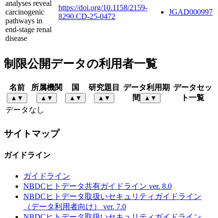
analyses reveal
https://doi.org/10.1158/2159-
carcinogenic
JGAD000997
8290.CD-25-0472
pathways in
end-stage renal
disease
制限公開データの利用者一覧
名前
所属機関
国
研究題目
データ利用期
データセッ
間
ト一覧
▲
▼
▲
▼
▲
▼
▲
▼
▲
▼
データなし
サイトマップ
ガイドライン
ガイドライン
NBDCヒトデータ共有ガイドライン ver. 8.0
NBDCヒトデータ取扱いセキュリティガイドライン
（データ利用者向け） ver. 7.0
NBDCヒトデータ取扱いセキュリティガイドライン