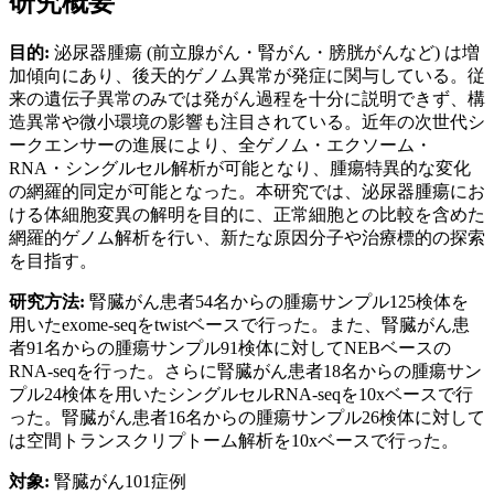
研究概要
目的:
泌尿器腫瘍 (前立腺がん・腎がん・膀胱がんなど) は増
加傾向にあり、後天的ゲノム異常が発症に関与している。従
来の遺伝子異常のみでは発がん過程を十分に説明できず、構
造異常や微小環境の影響も注目されている。近年の次世代シ
ークエンサーの進展により、全ゲノム・エクソーム・
RNA・シングルセル解析が可能となり、腫瘍特異的な変化
の網羅的同定が可能となった。本研究では、泌尿器腫瘍にお
ける体細胞変異の解明を目的に、正常細胞との比較を含めた
網羅的ゲノム解析を行い、新たな原因分子や治療標的の探索
を目指す。
研究方法:
腎臓がん患者54名からの腫瘍サンプル125検体を
用いたexome-seqをtwistベースで行った。また、腎臓がん患
者91名からの腫瘍サンプル91検体に対してNEBベースの
RNA-seqを行った。さらに腎臓がん患者18名からの腫瘍サン
プル24検体を用いたシングルセルRNA-seqを10xベースで行
った。腎臓がん患者16名からの腫瘍サンプル26検体に対して
は空間トランスクリプトーム解析を10xベースで行った。
対象:
腎臓がん101症例