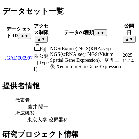
データセット一覧
アクセ
公開
データセッ
ス制限
データの種類
日
▲
▼
ト ID
▲
▼
▲
▼
▲
▼
NGS(Exome) NGS(RNA-seq)
制
NGS(scRNA-seq) NGS(Visium
2025-
限公開
JGAD000997
Spatial Gene Expression)、病理画
11-14
（Type
像 Xenium In Situ Gene Expression
I）
提供者情報
代表者
藤井 陽一
所属機関
東京大学 泌尿器科
研究プロジェクト情報