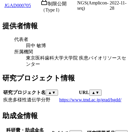
NGS(Amplicon-
2022-11-
制限公開
JGAD000705
seq)
28
（Type I）
提供者情報
代表者
田中 敏博
所属機関
東京医科歯科大学大学院 疾患バイオリソースセ
ンター
研究プロジェクト情報
研究プロジェクト名
URL
▲
▼
▲
▼
疾患多様性遺伝学分野
https://www.tmd.ac.jp/grad/hgdd/
助成金情報
科研費・助成金名