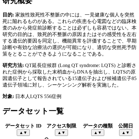
研究概要
目的:
家族性致死性不整脈の中には、一見健康な個人を突然
死に陥れるものがある。これらの疾患を心電図などの臨床検
査のみから発症前診断することは必ずしも容易ではない。本
研究の目的は、致死的不整脈の原因またはその感受性を左右
する遺伝的要因を同定し、機能異常を評価することで、早期
診断や有効な治療法の選択が可能になり、適切な突然死予防
策をとることができるようになることである。
研究方法:
QT延長症候群 (Long QT syndrome: LQTS) と診断さ
れた症例から採取した末梢血からDNAを抽出し、LQTSの原
因遺伝子として報告されている15遺伝子および候補遺伝子85
遺伝子領域に対し、シーケンシング解析を実施した。
対象:
日本人LQTS 556症例
データセット一覧
データセット ID
アクセス制限
データの種類
公開日
▲
▼
▲
▼
▲
▼
▲
▼