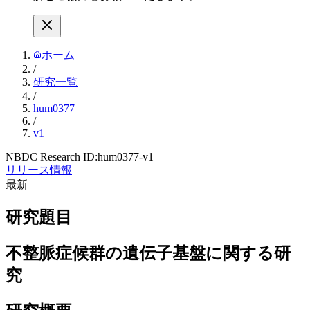
ホーム
/
研究一覧
/
hum0377
/
v1
NBDC Research ID:
hum0377-v1
リリース情報
最新
研究題目
不整脈症候群の遺伝子基盤に関する研
究