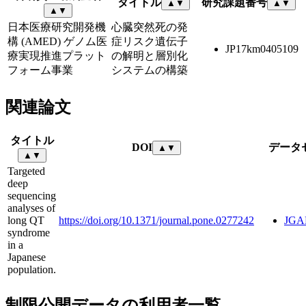
タイトル
研究課題番号
▲
▼
▲
▼
▲
▼
日本医療研究開発機
心臓突然死の発
構 (AMED) ゲノム医
症リスク遺伝子
JP17km0405109
療実現推進プラット
の解明と層別化
フォーム事業
システムの構築
関連論文
タイトル
DOI
データ
▲
▼
▲
▼
Targeted
deep
sequencing
analyses of
long QT
https://doi.org/10.1371/journal.pone.0277242
JGA
syndrome
in a
Japanese
population.
制限公開データの利用者一覧