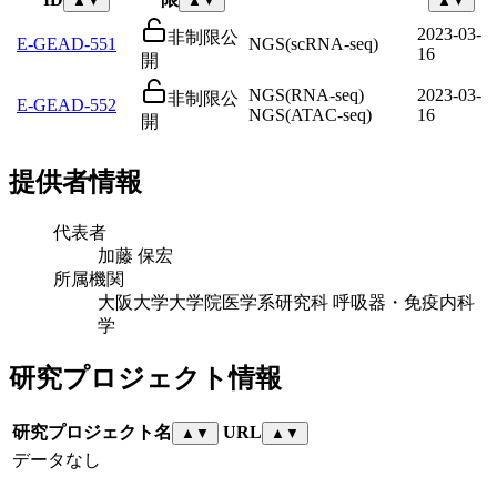
▲
▼
▲
▼
▲
▼
2023-03-
非制限公
E-GEAD-551
NGS(scRNA-seq)
16
開
NGS(RNA-seq)
2023-03-
非制限公
E-GEAD-552
NGS(ATAC-seq)
16
開
提供者情報
代表者
加藤 保宏
所属機関
大阪大学大学院医学系研究科 呼吸器・免疫内科
学
研究プロジェクト情報
研究プロジェクト名
URL
▲
▼
▲
▼
データなし