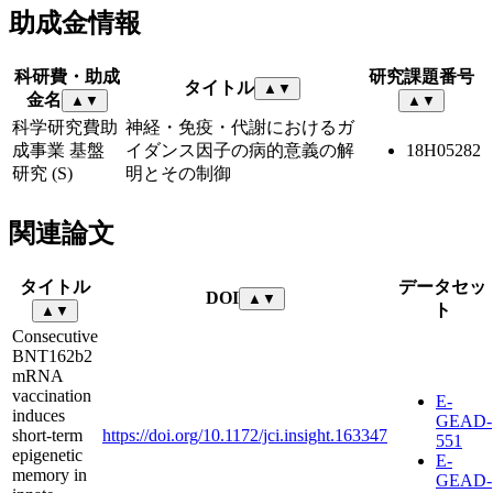
助成金情報
科研費・助成
研究課題番号
タイトル
▲
▼
金名
▲
▼
▲
▼
科学研究費助
神経・免疫・代謝におけるガ
成事業 基盤
イダンス因子の病的意義の解
18H05282
研究 (S)
明とその制御
関連論文
タイトル
データセッ
DOI
▲
▼
ト
▲
▼
Consecutive
BNT162b2
mRNA
vaccination
E-
induces
GEAD-
short-term
https://doi.org/10.1172/jci.insight.163347
551
epigenetic
E-
memory in
GEAD-