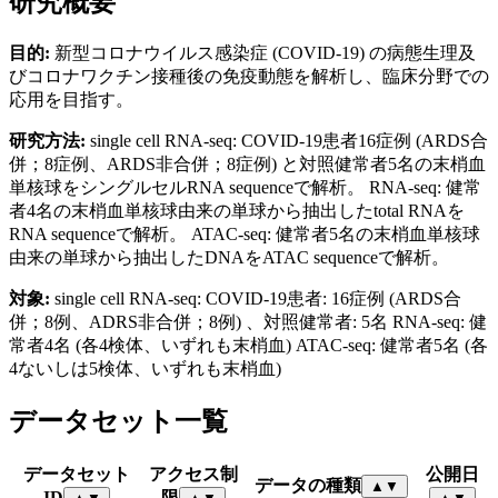
研究概要
目的:
新型コロナウイルス感染症 (COVID-19) の病態生理及
びコロナワクチン接種後の免疫動態を解析し、臨床分野での
応用を目指す。
研究方法:
single cell RNA-seq: COVID-19患者16症例 (ARDS合
併；8症例、ARDS非合併；8症例) と対照健常者5名の末梢血
単核球をシングルセルRNA sequenceで解析。 RNA-seq: 健常
者4名の末梢血単核球由来の単球から抽出したtotal RNAを
RNA sequenceで解析。 ATAC-seq: 健常者5名の末梢血単核球
由来の単球から抽出したDNAをATAC sequenceで解析。
対象:
single cell RNA-seq: COVID-19患者: 16症例 (ARDS合
併；8例、ADRS非合併；8例) 、対照健常者: 5名 RNA-seq: 健
常者4名 (各4検体、いずれも末梢血) ATAC-seq: 健常者5名 (各
4ないしは5検体、いずれも末梢血)
データセット一覧
データセット
アクセス制
公開日
データの種類
▲
▼
ID
限