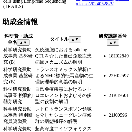
cells using Long-read Sequencing
release/20240528-3/
(TRAILS)
助成金情報
科研費・助成
研究課題番号
タイトル
▲
▼
金名
▲
▼
▲
▼
科学研究費助
免疫細胞におけるsplicing
成事業 基盤研
QTLを介した自己免疫疾患
18H02849
究 (B)
病因メカニズムの解明
科学研究費助
トランスオミックス解析に
成事業 基盤研
よるNMD標的転写産物の生
22H02597
究 (B)
理病理学的意義の解明
科学研究費助
自己免疫疾患におけるレト
成事業 挑戦的
ロエレメントおよびその多
21K19501
萌芽研究
型の役割の解明
科学研究費助
レトロトランスポゾン領域
成事業 特別研
を介したシェーグレン症候
21J00596
究員奨励費
群の病態機序の解明
科学研究費助
超高深度アイソフォミクス