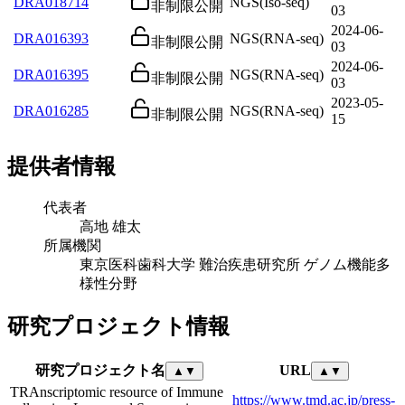
DRA018714
NGS(Iso-seq)
非制限公開
03
2024-06-
DRA016393
NGS(RNA-seq)
非制限公開
03
2024-06-
DRA016395
NGS(RNA-seq)
非制限公開
03
2023-05-
DRA016285
NGS(RNA-seq)
非制限公開
15
提供者情報
代表者
高地 雄太
所属機関
東京医科歯科大学 難治疾患研究所 ゲノム機能多
様性分野
研究プロジェクト情報
研究プロジェクト名
URL
▲
▼
▲
▼
TRAnscriptomic resource of Immune
https://www.tmd.ac.jp/press-