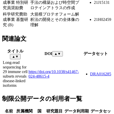
成事業 特別研
手法の構築および時空間プ
21J15131
究員奨励費
ロテインアトラスの作成
科学研究費助
大規模プロテオフォーム解
成事業 基盤研
析法の開発とその全体像の
21H02459
究 (B)
理解
関連論文
タイトル
DOI
データセット
▲
▼
▲
▼
Long-read
sequencing for
29 immune cell
https://doi.org/10.1038/s41467-
DRA016285
subsets reveals
024-48615-4
disease-linked
isoforms
制限公開データの利用者一覧
名前
所属機関
国
研究題目
データ利用期
データセッ