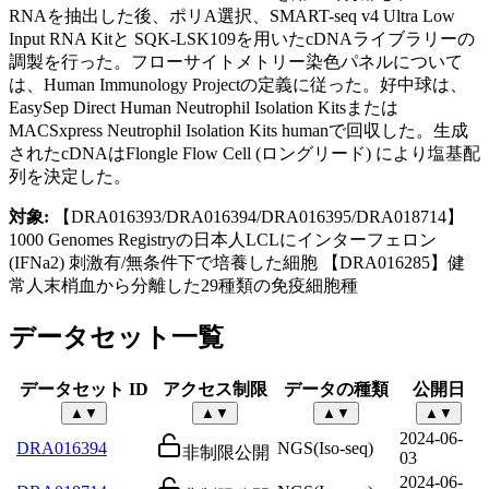
RNAを抽出した後、ポリA選択、SMART-seq v4 Ultra Low
Input RNA Kitと SQK-LSK109を用いたcDNAライブラリーの
調製を行った。フローサイトメトリー染色パネルについて
は、Human Immunology Projectの定義に従った。好中球は、
EasySep Direct Human Neutrophil Isolation Kitsまたは
MACSxpress Neutrophil Isolation Kits humanで回収した。生成
されたcDNAはFlongle Flow Cell (ロングリード) により塩基配
列を決定した。
対象:
【DRA016393/DRA016394/DRA016395/DRA018714】
1000 Genomes Registryの日本人LCLにインターフェロン
(IFNa2) 刺激有/無条件下で培養した細胞 【DRA016285】健
常人末梢血から分離した29種類の免疫細胞種
データセット一覧
データセット ID
アクセス制限
データの種類
公開日
▲
▼
▲
▼
▲
▼
▲
▼
2024-06-
DRA016394
NGS(Iso-seq)
非制限公開
03
2024-06-