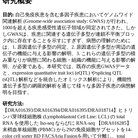
研究概要
目的:
自己免疫疾患を含む多因子疾患においてゲノムワイド
関連解析 (Genome-wide association study: GWAS) が行われ、
1000を超える疾患感受性遺伝子領域が同定されてきた。しか
しGWASは、疾患に関連する遺伝子多型が連鎖不平衡ブロッ
ク内に存在することを示すにすぎず、病態の理解のために
は、1. 原因遺伝子多型の同定、2. 原因遺伝子多型が周辺の遺
伝子の機能に与える影響の解明、3. これらの遺伝子多型の積
み重なりが病態に関わる細胞・組織の機能に与える影響の解
明、が必要である。本研究では、既存の疾患GWASデータ
と、expression quantitative trait loci (eQTL) やsplicing QTL
(sQTL) 解析などを統合したオミックス解析により、機能性
遺伝子多型の網羅的解析を通じて様々な多因子疾患の病態解
明を目指す。
研究方法:
【DRA016393/DRA016394/DRA016395/DRA018714】ヒトリ
ンパ芽球様細胞株 (Lymphoblastoid Cell Line: LCL) の total
RNA を使用した Iso-seq ならびに RNA-seq 【DRA016285】
末梢血単核細胞 (PBMC) から29の免疫細胞サブセットを14-
color cell sorter BD FACSAria Fusionを用いて分離し、total