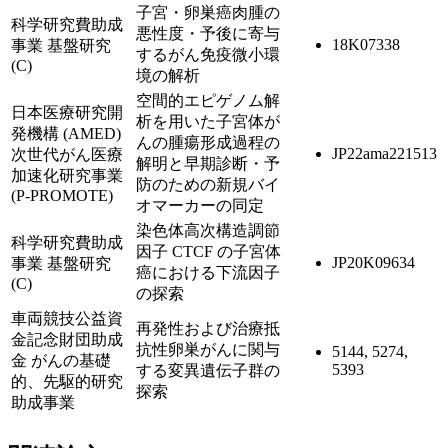
子宮・卵巣癌肉腫の
科学研究費助成
悪性度・予後に寄与
18K07338
事業 基盤研究
するがん免疫微小環
(C)
境の解析
空間的エピゲノム解
日本医療研究開
析を用いた子宮体が
発機構 (AMED)
んの腫瘍形成過程の
JP22ama221513
次世代がん医療
解明と早期診断・予
加速化研究事業
防のための新規バイ
(P-PROMOTE)
オマーカーの同定
染色体高次構造調節
科学研究費助成
因子 CTCF の子宮体
JP20K09634
事業 基盤研究
癌における下流因子
(C)
の探索
車両競技公益資
再発性および治療抵
金記念財団助成
抗性卵巣がんに関与
5144, 5274,
金 がんの基礎
5393
する変異遺伝子群の
的、先駆的研究
探索
助成事業