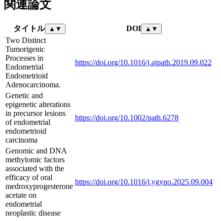
関連論文
タイトル
DOI
▲
▼
▲
▼
Two Distinct
Tumorigenic
Processes in
https://doi.org/10.1016/j.ajpath.2019.09.022
Endometrial
Endometrioid
Adenocarcinoma.
Genetic and
epigenetic alterations
in precursor lesions
https://doi.org/10.1002/path.6278
of endometrial
endometrioid
carcinoma
Genomic and DNA
methylomic factors
associated with the
efficacy of oral
https://doi.org/10.1016/j.ygyno.2025.09.004
medroxyprogesterone
acetate on
endometrial
neoplastic disease