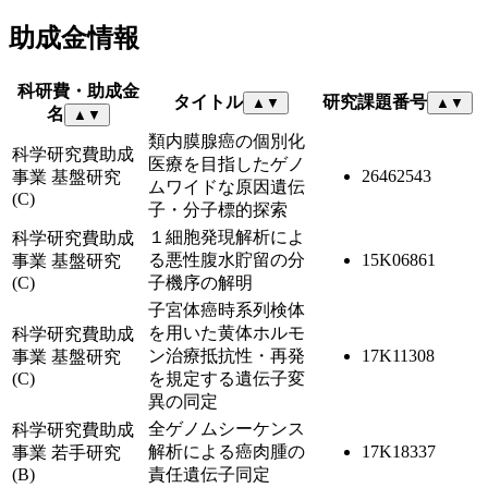
助成金情報
科研費・助成金
タイトル
研究課題番号
▲
▼
▲
▼
名
▲
▼
類内膜腺癌の個別化
科学研究費助成
医療を目指したゲノ
26462543
事業 基盤研究
ムワイドな原因遺伝
(C)
子・分子標的探索
１細胞発現解析によ
科学研究費助成
る悪性腹水貯留の分
15K06861
事業 基盤研究
(C)
子機序の解明
子宮体癌時系列検体
を用いた黄体ホルモ
科学研究費助成
ン治療抵抗性・再発
17K11308
事業 基盤研究
(C)
を規定する遺伝子変
異の同定
全ゲノムシーケンス
科学研究費助成
解析による癌肉腫の
17K18337
事業 若手研究
(B)
責任遺伝子同定