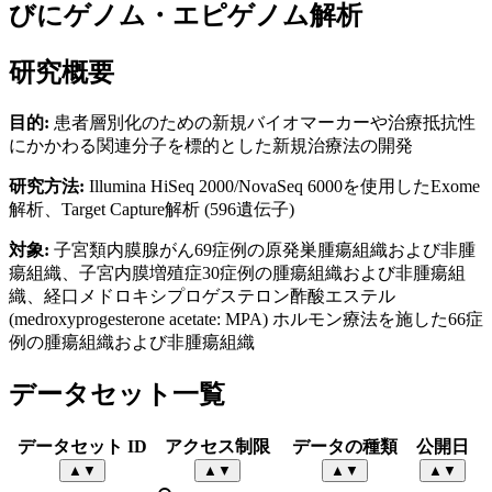
びにゲノム・エピゲノム解析
研究概要
目的:
患者層別化のための新規バイオマーカーや治療抵抗性
にかかわる関連分子を標的とした新規治療法の開発
研究方法:
Illumina HiSeq 2000/NovaSeq 6000を使用したExome
解析、Target Capture解析 (596遺伝子)
対象:
子宮類内膜腺がん69症例の原発巣腫瘍組織および非腫
瘍組織、子宮内膜増殖症30症例の腫瘍組織および非腫瘍組
織、経口メドロキシプロゲステロン酢酸エステル
(medroxyprogesterone acetate: MPA) ホルモン療法を施した66症
例の腫瘍組織および非腫瘍組織
データセット一覧
データセット ID
アクセス制限
データの種類
公開日
▲
▼
▲
▼
▲
▼
▲
▼