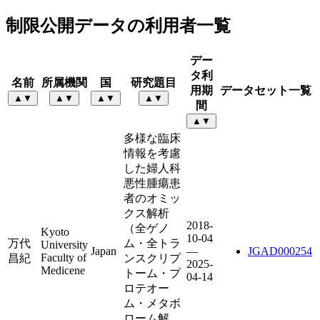
制限公開データの利用者一覧
デー
タ利
名前
所属機関
国
研究題目
用期
データセット一覧
▲
▼
▲
▼
▲
▼
▲
▼
間
▲
▼
多様な臨床
情報を考慮
した婦人科
悪性腫瘍患
者のオミッ
クス解析
2018-
（全ゲノ
Kyoto
10-04
万代
ム・全トラ
University
Japan
—
JGAD000254
Faculty of
昌紀
ンスクリプ
2025-
Medicene
トーム・プ
04-14
ロテオー
ム・メタボ
ローム解